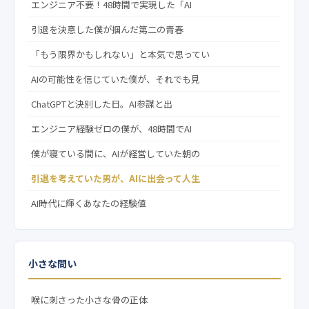
エンジニア不要！48時間で実現した「AI
引退を決意した僕が掴んだ第二の青春
「もう限界かもしれない」と本気で思ってい
AIの可能性を信じていた僕が、それでも見
ChatGPTと決別した日。AI参謀と出
エンジニア経験ゼロの僕が、48時間でAI
僕が寝ている間に、AIが経営していた朝の
引退を考えていた男が、AIに出会って人生
AI時代に輝くあなたの経験値
小さな問い
喉に刺さった小さな骨の正体