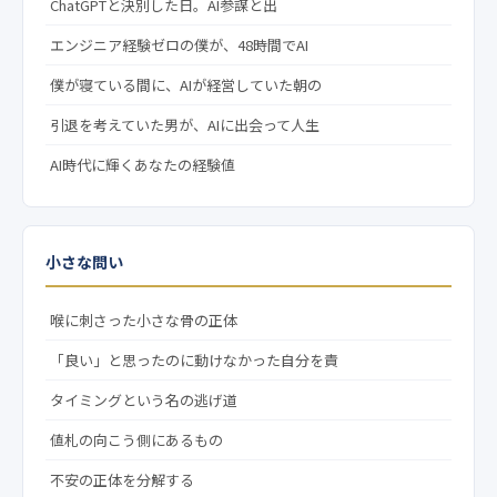
ChatGPTと決別した日。AI参謀と出
エンジニア経験ゼロの僕が、48時間でAI
僕が寝ている間に、AIが経営していた朝の
引退を考えていた男が、AIに出会って人生
AI時代に輝くあなたの経験値
小さな問い
喉に刺さった小さな骨の正体
「良い」と思ったのに動けなかった自分を責
タイミングという名の逃げ道
値札の向こう側にあるもの
不安の正体を分解する