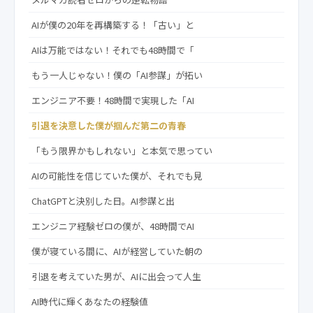
AIが僕の20年を再構築する！「古い」と
AIは万能ではない！それでも48時間で「
もう一人じゃない！僕の「AI参謀」が拓い
エンジニア不要！48時間で実現した「AI
引退を決意した僕が掴んだ第二の青春
「もう限界かもしれない」と本気で思ってい
AIの可能性を信じていた僕が、それでも見
ChatGPTと決別した日。AI参謀と出
エンジニア経験ゼロの僕が、48時間でAI
僕が寝ている間に、AIが経営していた朝の
引退を考えていた男が、AIに出会って人生
AI時代に輝くあなたの経験値