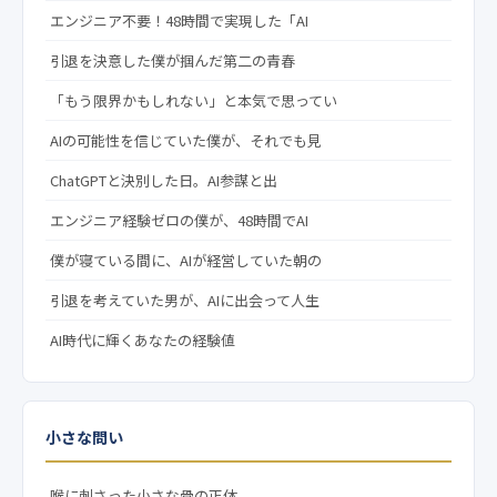
エンジニア不要！48時間で実現した「AI
引退を決意した僕が掴んだ第二の青春
「もう限界かもしれない」と本気で思ってい
AIの可能性を信じていた僕が、それでも見
ChatGPTと決別した日。AI参謀と出
エンジニア経験ゼロの僕が、48時間でAI
僕が寝ている間に、AIが経営していた朝の
引退を考えていた男が、AIに出会って人生
AI時代に輝くあなたの経験値
小さな問い
喉に刺さった小さな骨の正体